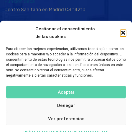
Punción Seca
Centro Sanitario en Madrid CS 14210
Gestionar el consentimiento
Aviso Legal
de las cookies
Política de Privacidad
Para ofrecer las mejores experiencias, utilizamos tecnologías como las
Política de Cookies
cookies para almacenar y/o acceder a la información del dispositivo. El
consentimiento de estas tecnologías nos permitirá procesar datos como
el comportamiento de navegación o las identificaciones únicas en este
sitio. No consentir o retirar el consentimiento, puede afectar
negativamente a ciertas características y funciones.
Aceptar
Denegar
©2024 Clínica Sarua. Todos los derechos
reservados. Sitio realizado por
Ver preferencias
Avenida-Digital Agency Studio