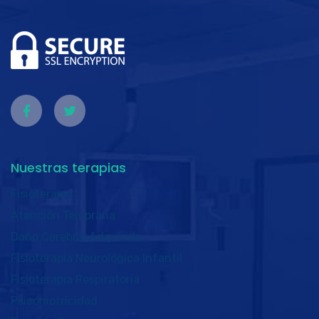
Nuestras terapias
Fisioterapia
Atención Temprana
Daño Cerebral Adquirido
Fisioterapia Neurológica Infantil
Fisioterapia Respiratoria
Psicomotricidad